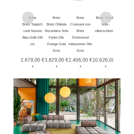
Bretz
Bretz
Bretz
Bretz Cloud 7
Bretz Teppich
Bretz Ohlinda
Croissant von
Sofa -
rund Sunrise
Recamiere Sofa
Bretz
silberschimmer
Blau Gelb 240
Farbe Oliv
Drehsessel
cm
Orange Gold
midsummer Oliv
Grün
Grün
2.678,00 €
3.829,00 €
2.406,00 €
10.626,00 €
*
*
*
*