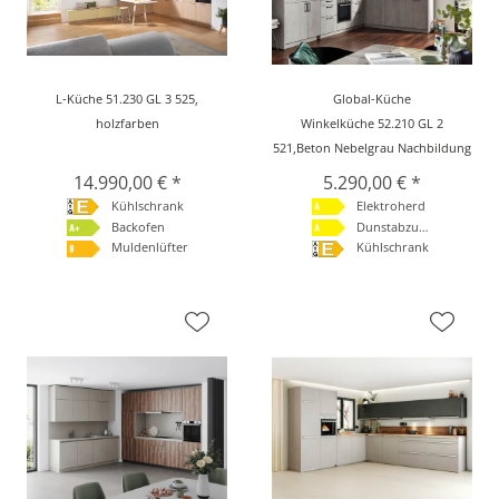
L-Küche 51.230 GL 3 525,
Global-Küche
holzfarben
Winkelküche 52.210 GL 2
521,Beton Nebelgrau Nachbildung
14.990,00 € *
5.290,00 € *
Kühlschrank
Elektroherd
Backofen
Dunstabzugshaube
Muldenlüfter
Kühlschrank