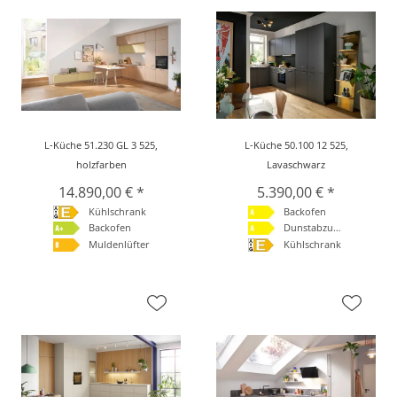
L-Küche 51.230 GL 3 525,
L-Küche 50.100 12 525,
holzfarben
Lavaschwarz
14.890,00 € *
5.390,00 € *
Kühlschrank
Backofen
Backofen
Dunstabzugshaube
Muldenlüfter
Kühlschrank