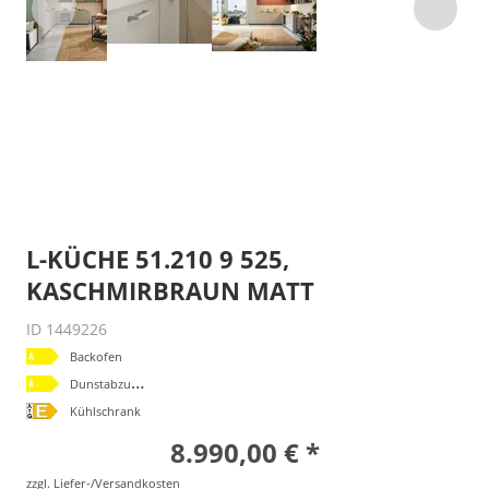
L-KÜCHE 51.210 9 525,
KASCHMIRBRAUN MATT
ID 1449226
Backofen
D
unstabzugshaube
Kühlschrank
8.990,00 € *
zzgl. Liefer-/Versandkosten