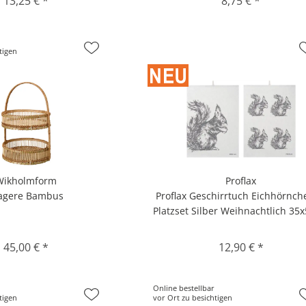
13,25 € *
8,75 € *
tigen
Wikholmform
Proflax
agere Bambus
Proflax Geschirrtuch Eichhörnche
Platzset Silber Weihnachtlich 35
45,00 € *
12,90 € *
Online bestellbar
tigen
vor Ort zu besichtigen