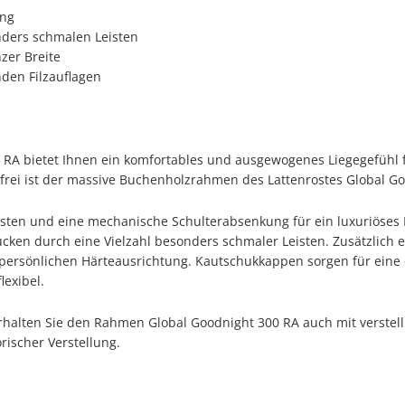
ung
nders schmalen Leisten
zer Breite
den Filzauflagen
0 RA bietet Ihnen ein komfortables und ausgewogenes Liegegefüh
gsfrei ist der massive Buchenholzrahmen des Lattenrostes Global G
sten und eine mechanische Schulterabsenkung für ein luxuriöses L
ücken durch eine Vielzahl besonders schmaler Leisten. Zusätzlich
r persönlichen Härteausrichtung. Kautschukkappen sorgen für eine
lexibel.
rhalten Sie den Rahmen Global Goodnight 300 RA auch mit verstell
rischer Verstellung.