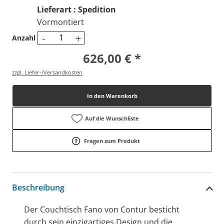
Lieferart : Spedition
Vormontiert
-
+
Anzahl
626,00 € *
zzgl. Liefer-/Versandkosten
In den Warenkorb
Auf die Wunschliste
Fragen zum Produkt
Beschreibung
Der Couchtisch Fano von Contur besticht
durch sein einzigartiges Design und die