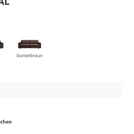
AL
z
Dunkelbraun
Wochen