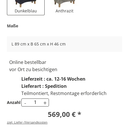
Dunkelblau
Anthrazit
Maße
L 89 cm x B 65 cm x H 46 cm
Online bestellbar
vor Ort zu besichtigen
Lieferzeit : ca. 12-16 Wochen
Lieferart : Spedition
Teilmontiert, Restmontage erforderlich
-
+
Anzahl
569,00 € *
zzgl. Liefer-/Versandkosten