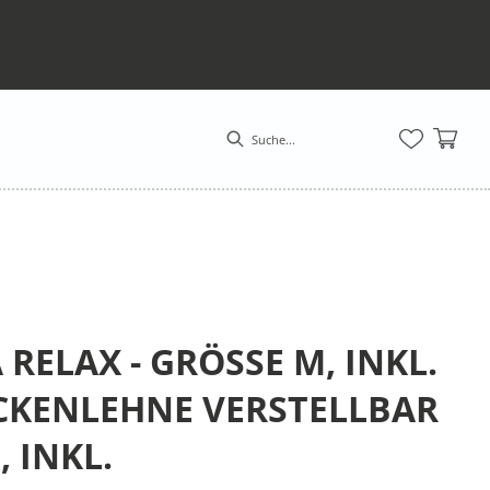
RELAX - GRÖSSE M, INKL. F
KENLEHNE VERSTELLBAR (M
NKL. KO