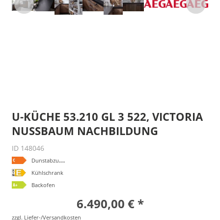
U-KÜCHE 53.210 GL 3 522, VICTORIA
NUSSBAUM NACHBILDUNG
ID 148046
D
unstabzugshaube
Kühlschrank
Backofen
6.490,00 € *
zzgl. Liefer-/Versandkosten