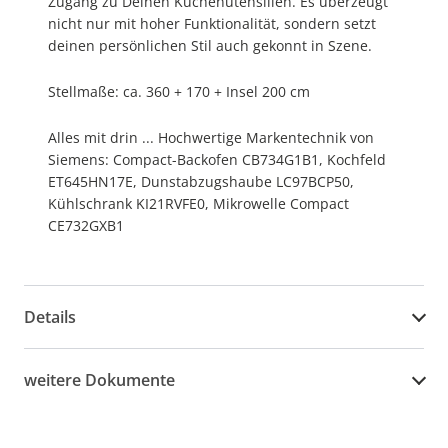
Zugang zu Deinen Küchenutensilien. Es überzeugt
nicht nur mit hoher Funktionalität, sondern setzt
deinen persönlichen Stil auch gekonnt in Szene.
Stellmaße: ca. 360 + 170 + Insel 200 cm
Alles mit drin ... Hochwertige Markentechnik von
Siemens: Compact-Backofen CB734G1B1, Kochfeld
ET645HN17E, Dunstabzugshaube LC97BCP50,
Kühlschrank KI21RVFE0, Mikrowelle Compact
CE732GXB1
Details
weitere Dokumente