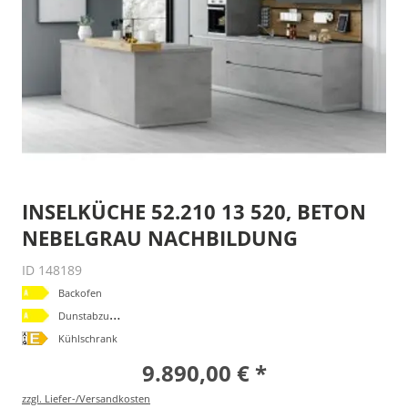
INSELKÜCHE 52.210 13 520, BETON
NEBELGRAU NACHBILDUNG
ID 148189
Backofen
D
unstabzugshaube
Kühlschrank
9.890,00 € *
zzgl. Liefer-/Versandkosten