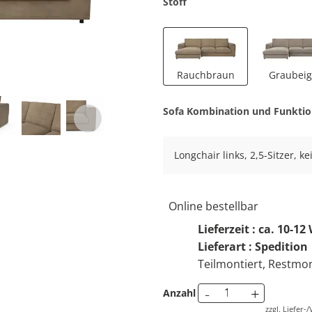
Stoff
Rauchbraun
Graubei
Sofa Kombination und Funkti
Longchair links, 2,5-Sitzer, k
Online bestellbar
Lieferzeit : ca. 10-1
Lieferart : Spedition
Teilmontiert, Restmon
-
+
Anzahl
zzgl. Liefer