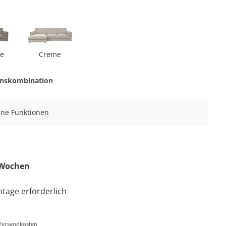
ge
Creme
onskombination
eine Funktionen
2 Wochen
tage erforderlich
-/Versandkosten