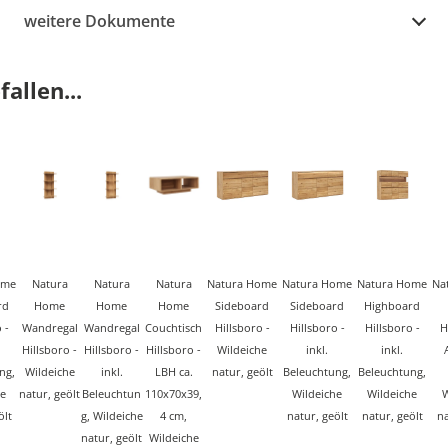
weitere Dokumente
allen...
ome
Natura
Natura
Natura
Natura Home
Natura Home
Natura Home
Na
rd
Home
Home
Home
Sideboard
Sideboard
Highboard
 -
Wandregal
Wandregal
Couchtisch
Hillsboro -
Hillsboro -
Hillsboro -
H
Hillsboro -
Hillsboro -
Hillsboro -
Wildeiche
inkl.
inkl.
ng,
Wildeiche
inkl.
LBH ca.
natur, geölt
Beleuchtung,
Beleuchtung,
he
natur, geölt
Beleuchtun
110x70x39,
Wildeiche
Wildeiche
W
ölt
g, Wildeiche
4 cm,
natur, geölt
natur, geölt
na
natur, geölt
Wildeiche