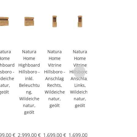
atura
Natura
Natura
Natura
Natura
Home
Home
Home
Home
Home
ghboard
Highboard
Vitrine
Vitrine
Vitrine
lsboro -
Hillsboro -
Hillsboro -
Hillsboro -
Hillsboro -
ldeiche
inkl.
Anschlag
Anschlag
inkl.
atur,
Beleuchtu
Rechts,
Links,
Beleuchtu
geölt
ng,
Wildeiche
Wildeiche
ng,
Wildeiche
natur,
natur,
Anschlag
natur,
geölt
geölt
Links,
geölt
Wildeiche
natur,
geölt
99,00 €
2.999,00 €
1.699,00 €
1.699,00 €
1.999,00 €