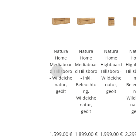
Natura
Natura
Natura
Na
Home
Home
Home
H
Mediaboar
Mediaboar
Highboard
High
d Hillsboro
d Hillsboro
Hillsboro -
Hills
- Wildeiche
- inkl.
Wildeiche
in
natur,
Beleuchtu
natur,
Bele
geölt
ng,
geölt
n
Wildeiche
Wild
natur,
na
geölt
ge
1.599,00 €
1.899,00 €
1.999,00 €
2.29