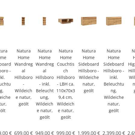
tura
Natura
Natura
Natura
Natura
Natura
N
ome
Home
Home
Home
Home
Home
board
Wandreg
Wandreg
Couchtis
Sideboard
Sideboard
Hi
boro -
al
al
ch
Hillsboro -
Hillsboro -
Hil
kl.
Hillsboro
Hillsboro
Hillsboro
Wildeiche
inkl.
Wi
uchtu
-
- inkl.
- LBH ca.
natur,
Beleuchtu
n
g,
Wildeich
Beleucht
110x70x3
geölt
ng,
eiche
e natur,
ung,
9,4 cm,
Wildeiche
tur,
geölt
Wildeich
Wildeich
natur,
ölt
e natur,
e natur,
geölt
geölt
geölt
9,00 €
699,00 €
949,00 €
999,00 €
1.999,00 €
2.399,00 €
2.6