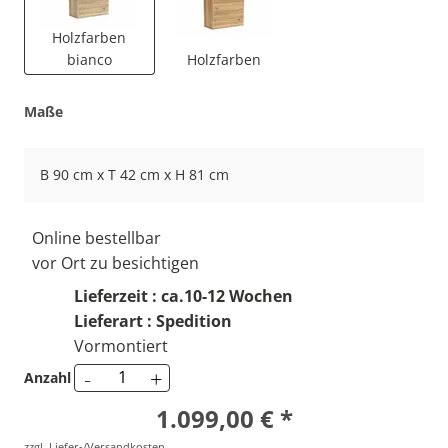
Holzfarben
bianco
Holzfarben
Maße
B 90 cm x T 42 cm x H 81 cm
Online bestellbar
vor Ort zu besichtigen
Lieferzeit : ca.10-12 Wochen
Lieferart : Spedition
Vormontiert
-
+
Anzahl
1.099,00 € *
zzgl. Liefer-/Versandkosten