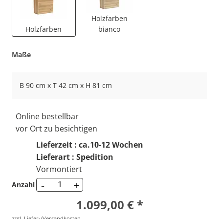
Holzfarben
Holzfarben
bianco
Maße
B 90 cm x T 42 cm x H 81 cm
Online bestellbar
vor Ort zu besichtigen
Lieferzeit : ca.10-12 Wochen
Lieferart : Spedition
Vormontiert
-
+
Anzahl
1.099,00 € *
zzgl. Liefer-/Versandkosten