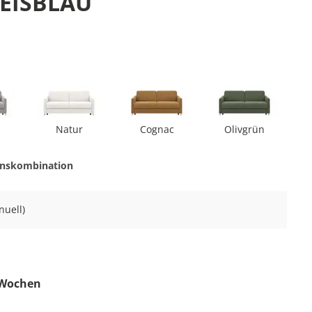
 EISBLAU
Natur
Cognac
Olivgrün
onskombination
nuell)
6 Wochen