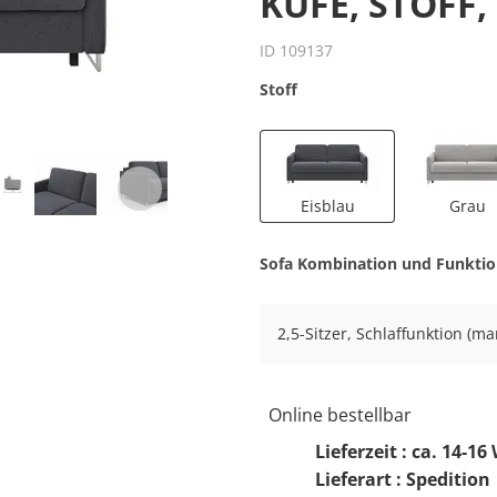
KUFE, STOFF,
ID 109137
Stoff
Eisblau
Grau
Sofa Kombination und Funkti
2,5-Sitzer, Schlaffunktion (ma
Online bestellbar
Lieferzeit : ca. 14-1
Lieferart : Spedition